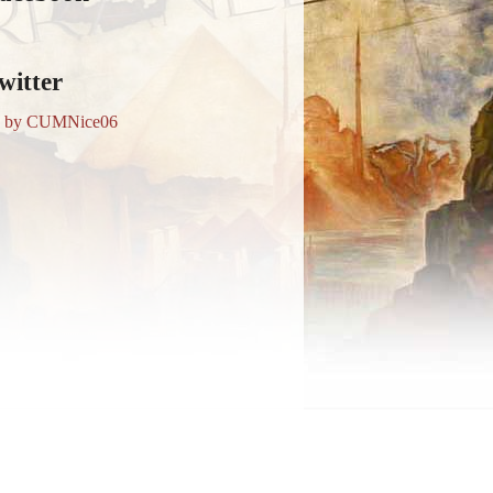
witter
s by CUMNice06