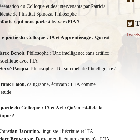
sentation du Colloque et des intervenants par Patricia
dente de l’Institut Spinoza, Philosophe
nfants : qui nous parle à travers l’IA ?
T
Tweet
 è partie du Colloque : IA et Apprentissage : Qui est
ierre Benoit
, Philosophe : Une intelligence sans artifice :
osophique avec l’IA
Hervé Pasqua
, Philosophe : Du sommeil de l’intelligence à
rank Lalou
, calligraphe, écrivain : L’IA comme
étude
 partie du Colloque : IA et Art : Qu’en est-il de la
stique ?
hristian Jacomino
, linguiste : l’écriture et l’IA
arc Benveniste
, Docteur en littérature comparée, L’IA