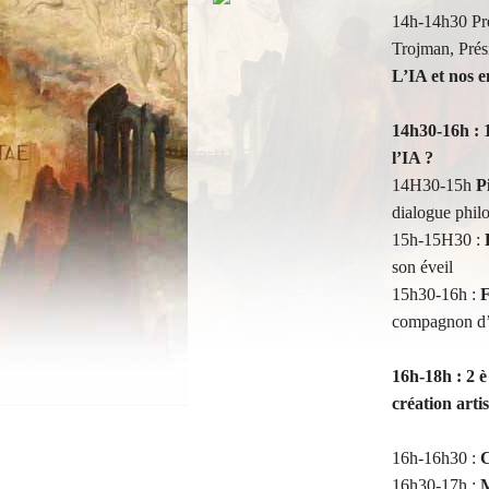
14h-14h30 Pré
Trojman, Prési
L’IA et nos e
14h30-16h : 1
l’IA ?
14H30-15h
P
dialogue phil
15h-15H30 :
son éveil
15h30-16h :
F
compagnon d’
16h-18h : 2 è
création arti
16h-16h30 :
C
16h30-17h :
M