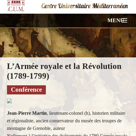
MENU
ACCUEIL
NOS CONFÉRENCES
L’Armée royale et la Révolution
VIDÉOS
(1789-1799)
PHOTOS
Conférence
HORS PROGRAMME
Jean-Pierre Martin
, lieutenant-colonel (h), historien militaire
À PROPOS
et régionaliste, ancien conservateur du musée des troupes de
montagne de Grenoble, auteur
CONTACT
Nullement à l’initiative des événements de 1789 l’armée royale