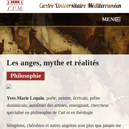
MENU
ACCUEIL
NOS CONFÉRENCES
Les anges, mythe et réalités
VIDÉOS
Philosophie
PHOTOS
HORS PROGRAMME
Yves-Marie Lequin
, poète, peintre, écrivain, prêtre
dominicain, aumônier des artistes, enseignant, chercheur
À PROPOS
spécialisé en philosophie de l’art et en théologie
CONTACT
Séraphins, chérubins et autres angelots sont plus que jamais sur