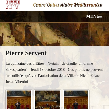
MENU
ACCUEIL
NOS CONFÉRENCES
Pierre Servent
VIDÉOS
La quinzaine des théâtres - "Pétain - de Gaulle, un drame
PHOTOS
Sakespearien" - Jeudi 18 octobre 2018 - Ces photos ne peuvent
être utilisées qu'avec l’autorisation de la Ville de Nice - ©Luc
HORS PROGRAMME
Josia-Albertini
À PROPOS
CONTACT