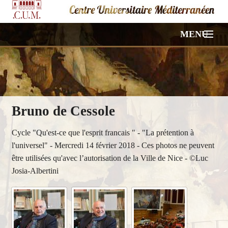
MENU
ACCUEIL
NOS CONFÉRENCES
Bruno de Cessole
VIDÉOS
Cycle "Qu'est-ce que l'esprit francais " - "La prétention à
PHOTOS
l'universel" - Mercredi 14 février 2018 - Ces photos ne peuvent
être utilisées qu'avec l’autorisation de la Ville de Nice - ©Luc
HORS PROGRAMME
Josia-Albertini
À PROPOS
CONTACT