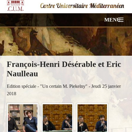
MENU
ACCUEIL
NOS CONFÉRENCES
François-Henri Désérable et Eric
VIDÉOS
Naulleau
PHOTOS
Edition spéciale - "Un certain M. Piekelny" - Jeudi 25 janvier
2018
HORS PROGRAMME
À PROPOS
CONTACT