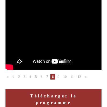
«
1
2
3
4
5
6
7
8
9
10
11
12
»
Télécharger le
programme